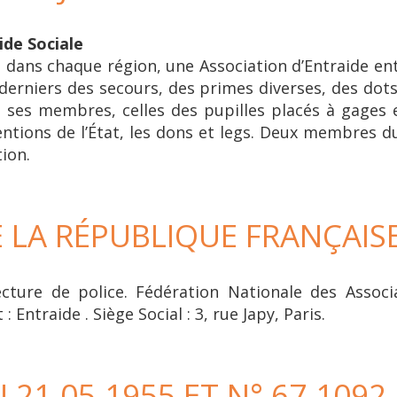
Aide Sociale
dans chaque région, une Association d’Entraide entre
erniers des secours, des primes diverses, des dots
e ses membres, celles des pupilles placés à gages 
ions de l’État, les dons et legs. Deux membres du 
tion.
E LA RÉPUBLIQUE FRANÇAIS
ecture de police. Fédération Nationale des Assoc
: Entraide . Siège Social : 3, rue Japy, Paris.
 21.05.1955 ET N° 67-1092 