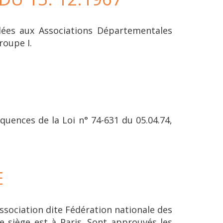
rdées aux Associations Départementales
roupe I.
équences de la Loi n° 74-631 du 05.04.74,
E
ssociation dite Fédération nationale des
le siège est à Paris. Sont approuvés les